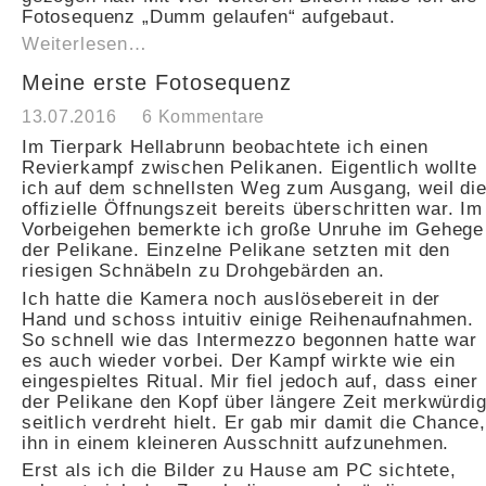
Fotosequenz „Dumm gelaufen“ aufgebaut.
Weiterlesen…
Meine erste Fotosequenz
13.07.2016
6 Kommentare
Im Tierpark Hellabrunn beobachtete ich einen
Revierkampf zwischen Pelikanen. Eigentlich wollte
ich auf dem schnellsten Weg zum Ausgang, weil di
offizielle Öffnungszeit bereits überschritten war. Im
Vorbeigehen bemerkte ich große Unruhe im Gehege
der Pelikane. Einzelne Pelikane setzten mit den
riesigen Schnäbeln zu Drohgebärden an.
Ich hatte die Kamera noch auslösebereit in der
Hand und schoss intuitiv einige Reihenaufnahmen.
So schnell wie das Intermezzo begonnen hatte war
es auch wieder vorbei. Der Kampf wirkte wie ein
eingespieltes Ritual. Mir fiel jedoch auf, dass einer
der Pelikane den Kopf über längere Zeit merkwürdi
seitlich verdreht hielt. Er gab mir damit die Chance
ihn in einem kleineren Ausschnitt aufzunehmen.
Erst als ich die Bilder zu Hause am PC sichtete,