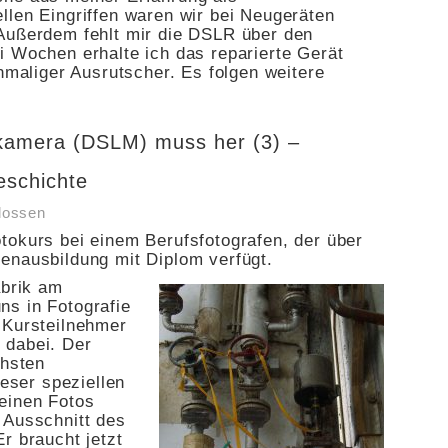
llen Eingriffen waren wir bei Neugeräten
Außerdem fehlt mir die DSLR über den
i Wochen erhalte ich das reparierte Gerät
inmaliger Ausrutscher. Es folgen weitere
mkamera (DSLM) muss her (3) –
schichte
lossen
tokurs bei einem Berufsfotografen, der über
enausbildung mit Diplom verfügt.
abrik am
s in Fotografie
 Kursteilnehmer
 dabei. Der
chsten
ieser speziellen
einen Fotos
 Ausschnitt des
r braucht jetzt