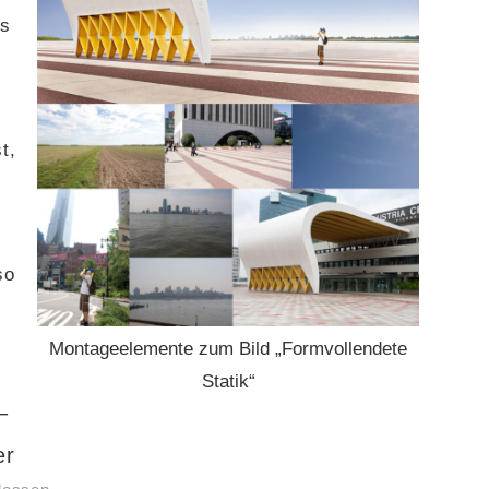
as
t,
,
so
Montageelemente zum Bild „Formvollendete
Statik“
–
er