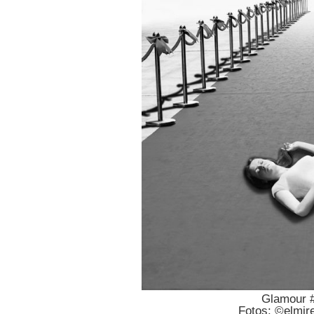
Glamour #
Fotos: ©elmir