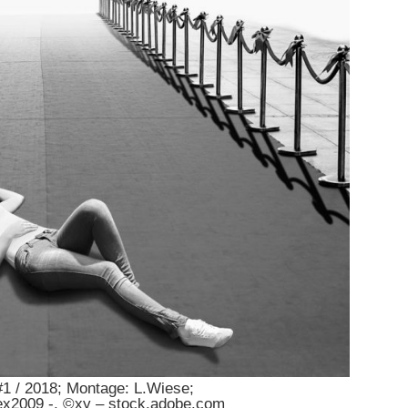
1 / 2018; Montage: L.Wiese;
ex2009 -, ©xy – stock.adobe.com