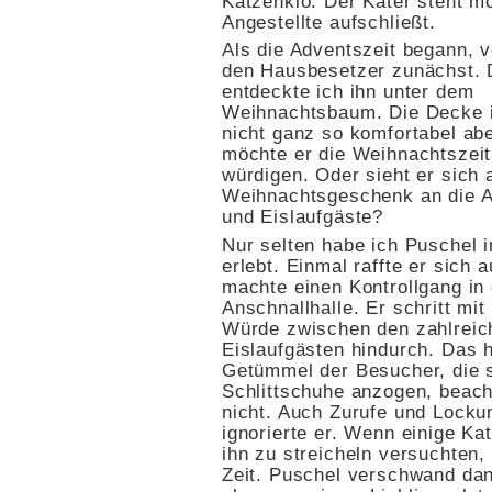
Katzenklo. Der Kater steht m
Angestellte aufschließt.
Als die Adventszeit begann, v
den Hausbesetzer zunächst.
entdeckte ich ihn unter dem
Weihnachtsbaum. Die Decke i
nicht ganz so komfortabel aber
möchte er die Weihnachtszei
würdigen. Oder sieht er sich 
Weihnachtsgeschenk an die A
und Eislaufgäste?
Nur selten habe ich Puschel i
erlebt. Einmal raffte er sich 
machte einen Kontrollgang in
Anschnallhalle. Er schritt mit
Würde zwischen den zahlreic
Eislaufgästen hindurch. Das 
Getümmel der Besucher, die s
Schlittschuhe anzogen, beach
nicht. Auch Zurufe und Locku
ignorierte er. Wenn einige Ka
ihn zu streicheln versuchten,
Zeit. Puschel verschwand dan