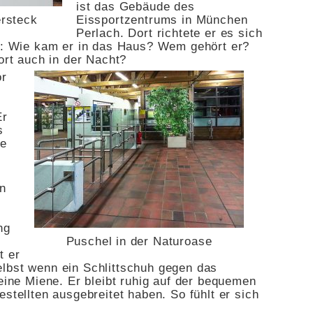
ist das Gebäude des
Eissportzentrums in München
ersteck
Perlach. Dort richtete er es sich
ch: Wie kam er in das Haus? Wem gehört er?
dort auch in der Nacht?
or
Er
s
te
in
ng
Puschel in der Naturoase
t er
lbst wenn ein Schlittschuh gegen das
keine Miene. Er bleibt ruhig auf der bequemen
estellten ausgebreitet haben. So fühlt er sich