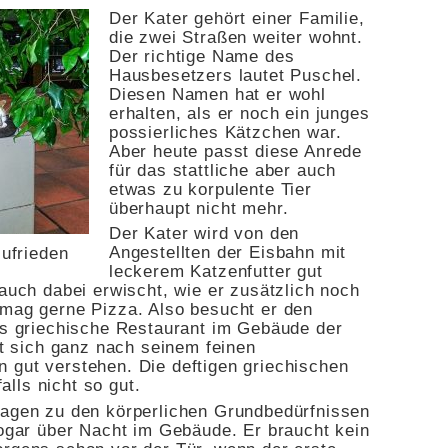
Der Kater gehört einer Familie,
die zwei Straßen weiter wohnt.
Der richtige Name des
Hausbesetzers lautet Puschel.
Diesen Namen hat er wohl
erhalten, als er noch ein junges
possierliches Kätzchen war.
Aber heute passt diese Anrede
für das stattliche aber auch
etwas zu korpulente Tier
überhaupt nicht mehr.
Der Kater wird von den
Angestellten der Eisbahn mit
zufrieden
leckerem Katzenfutter gut
 auch dabei erwischt, wie er zusätzlich noch
 mag gerne Pizza. Also besucht er den
Das griechische Restaurant im Gebäude der
tet sich ganz nach seinem feinen
 gut verstehen. Die deftigen griechischen
lls nicht so gut.
ragen zu den körperlichen Grundbedürfnissen
sogar über Nacht im Gebäude. Er braucht kein