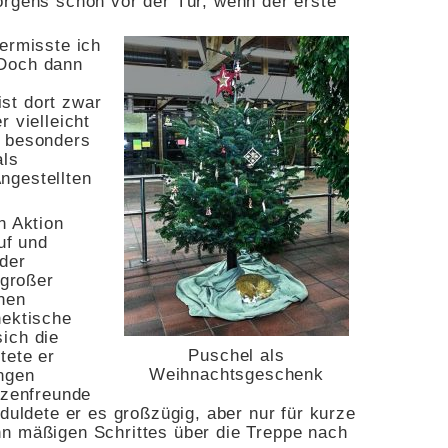
orgens schon vor der Tür, wenn der erste
ermisste ich
 Doch dann
st dort zwar
 vielleicht
t besonders
als
ngestellten
n Aktion
auf und
 der
 großer
hen
hektische
ich die
Puschel als
tete er
Weihnachtsgeschenk
ngen
tzenfreunde
 duldete er es großzügig, aber nur für kurze
n mäßigen Schrittes über die Treppe nach