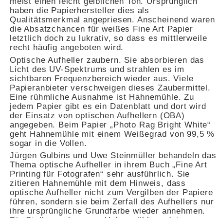
meist einen leicht gelblichen Ton. Ursprünglich
haben die Papierhersteller dies als
Qualitätsmerkmal angepriesen. Anscheinend waren
die Absatzchancen für weißes Fine Art Papier
letztlich doch zu lukrativ, so dass es mittlerweile
recht häufig angeboten wird.
Optische Aufheller zaubern. Sie absorbieren das
Licht des UV-Spektrums und strahlen es im
sichtbaren Frequenzbereich wieder aus. Viele
Papieranbieter verschweigen dieses Zaubermittel.
Eine rühmliche Ausnahme ist Hahnemühle. Zu
jedem Papier gibt es ein Datenblatt und dort wird
der Einsatz von optischen Aufhellern (OBA)
angegeben. Beim Papier „Photo Rag Bright White“
geht Hahnemühle mit einem Weißegrad von 99,5 %
sogar in die Vollen.
Jürgen Gulbins und Uwe Steinmüller behandeln das
Thema optische Aufheller in ihrem Buch „Fine Art
Printing für Fotografen“ sehr ausführlich. Sie
zitieren Hahnemühle mit dem Hinweis, dass
optische Aufheller nicht zum Vergilben der Papiere
führen, sondern sie beim Zerfall des Aufhellers nur
ihre ursprüngliche Grundfarbe wieder annehmen.