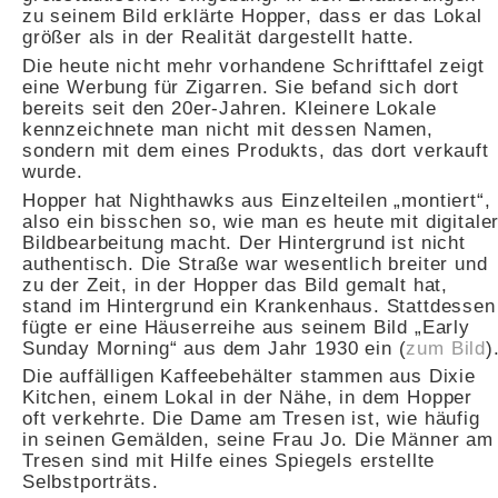
zu seinem Bild erklärte Hopper, dass er das Lokal
größer als in der Realität dargestellt hatte.
Die heute nicht mehr vorhandene Schrifttafel zeigt
eine Werbung für Zigarren. Sie befand sich dort
bereits seit den 20er-Jahren. Kleinere Lokale
kennzeichnete man nicht mit dessen Namen,
sondern mit dem eines Produkts, das dort verkauft
wurde.
Hopper hat Nighthawks aus Einzelteilen „montiert“,
also ein bisschen so, wie man es heute mit digitale
Bildbearbeitung macht. Der Hintergrund ist nicht
authentisch. Die Straße war wesentlich breiter und
zu der Zeit, in der Hopper das Bild gemalt hat,
stand im Hintergrund ein Krankenhaus. Stattdessen
fügte er eine Häuserreihe aus seinem Bild „Early
Sunday Morning“ aus dem Jahr 1930 ein (
zum Bild
)
Die auffälligen Kaffeebehälter stammen aus Dixie
Kitchen, einem Lokal in der Nähe, in dem Hopper
oft verkehrte. Die Dame am Tresen ist, wie häufig
in seinen Gemälden, seine Frau Jo. Die Männer am
Tresen sind mit Hilfe eines Spiegels erstellte
Selbstporträts.