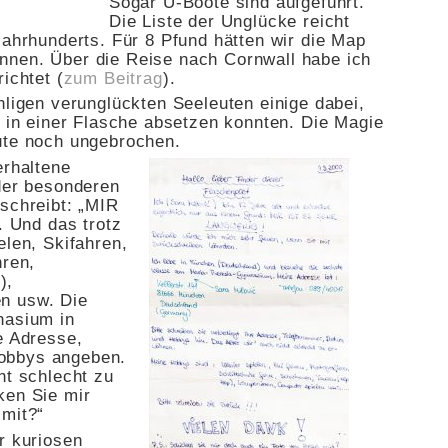
Sogar U-Boote sind aufgeführt.
Die Liste der Unglücke reicht
Jahrhunderts. Für 8 Pfund hätten wir die Map
nnen. Über die Reise nach Cornwall habe ich
ichtet (
zum Beitrag
).
hligen verunglückten Seeleuten einige dabei,
t in einer Flasche absetzen konnten. Die Magie
ute noch ungebrochen.
erhaltene
 der besonderen
 schreibt: „MIR
Und das trotz
elen, Skifahren,
hren,
),
n usw. Die
nasium in
e Adresse,
obbys angeben.
ht schlecht zu
ken Sie mir
 mit?“
r kuriosen