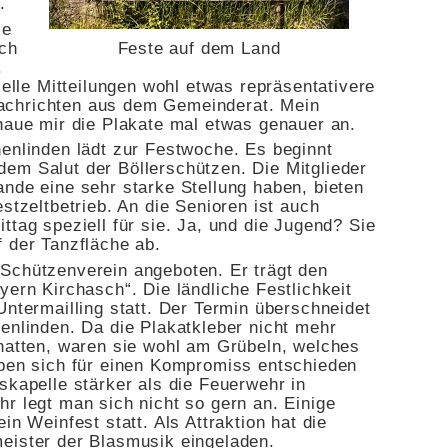
.
ie
ich
Feste auf dem Land
.
ielle Mitteilungen wohl etwas repräsentativere
e Nachrichten aus dem Gemeinderat. Mein
haue mir die Plakate mal etwas genauer an.
henlinden lädt zur Festwoche. Es beginnt
em Salut der Böllerschützen. Die Mitglieder
nde eine sehr starke Stellung haben, bieten
stzeltbetrieb. An die Senioren ist auch
ttag speziell für sie. Ja, und die Jugend? Sie
 der Tanzfläche ab.
Schützenverein angeboten. Er trägt den
yern Kirchasch“. Die ländliche Festlichkeit
Untermailling statt. Der Termin überschneidet
enlinden. Da die Plakatkleber nicht mehr
 hatten, waren sie wohl am Grübeln, welches
aben sich für einen Kompromiss entschieden
skapelle stärker als die Feuerwehr in
r legt man sich nicht so gern an. Einige
in Weinfest statt. Als Attraktion hat die
eister der Blasmusik eingeladen.