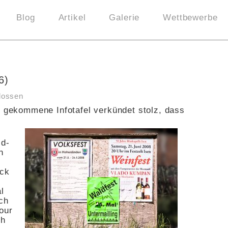
Blog
Artikel
Galerie
Wettbewerbe
6)
lossen
e gekommene Infotafel verkündet stolz, dass
.
ld-
n
eck
l
ch
our
ch