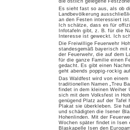
die östlich gelegene Festzone
Es sieht fast so aus, als ob d
Landbevölkerung ausschließl
an den Festen interessiert ist
Ich schätze, dass es für offiz
Infotafeln gibt, z. B. für di
Interesse ist geweckt. Ich sc
Die Freiwillige Feuerwehr Ho
standesgemäß bayerisch mit d
der Feuerwehr, die auf dem La
für die ganze Familie einen Fe
gedacht. Es gibt einen Nachmi
geht abends poppig-rockig auf
Das Waldfest wird von einem 
traditionellen Namen „Treu Ba
findet in dem kleinen Weiher 
sich mit dem Volksfest in Hoh
genügend Platz auf der Tafel
Plakat sie überkleben. Sie h
und schädigten die Isener Bla
Hohenlinden. Mit der Feuerweh
Wochen später findet in Isen e
Blaskapelle Isen den Europam