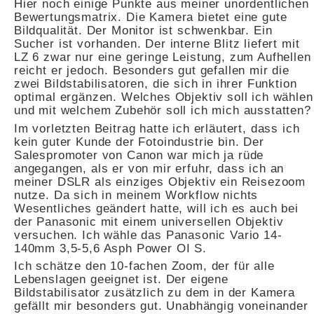
Hier noch einige Punkte aus meiner unordentlichen
Bewertungsmatrix. Die Kamera bietet eine gute
Bildqualität. Der Monitor ist schwenkbar. Ein
Sucher ist vorhanden. Der interne Blitz liefert mit
LZ 6 zwar nur eine geringe Leistung, zum Aufhellen
reicht er jedoch. Besonders gut gefallen mir die
zwei Bildstabilisatoren, die sich in ihrer Funktion
optimal ergänzen. Welches Objektiv soll ich wählen
und mit welchem Zubehör soll ich mich ausstatten?
Im vorletzten Beitrag hatte ich erläutert, dass ich
kein guter Kunde der Fotoindustrie bin. Der
Salespromoter von Canon war mich ja rüde
angegangen, als er von mir erfuhr, dass ich an
meiner DSLR als einziges Objektiv ein Reisezoom
nutze. Da sich in meinem Workflow nichts
Wesentliches geändert hatte, will ich es auch bei
der Panasonic mit einem universellen Objektiv
versuchen. Ich wähle das Panasonic Vario 14-
140mm 3,5-5,6 Asph Power OI S.
Ich schätze den 10-fachen Zoom, der für alle
Lebenslagen geeignet ist. Der eigene
Bildstabilisator zusätzlich zu dem in der Kamera
gefällt mir besonders gut. Unabhängig voneinander