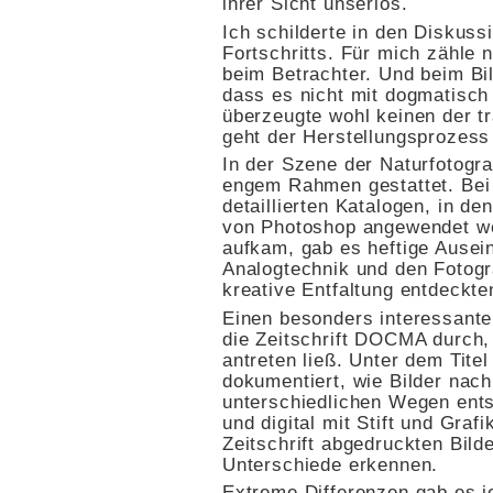
ihrer Sicht unseriös.
Ich schilderte in den Diskuss
Fortschritts. Für mich zähle n
beim Betrachter. Und beim Bil
dass es nicht mit dogmatisch 
überzeugte wohl keinen der tr
geht der Herstellungsprozess 
In der Szene der Naturfotograf
engem Rahmen gestattet. Bei
detaillierten Katalogen, in d
von Photoshop angewendet wer
aufkam, gab es heftige Ausei
Analogtechnik und den Fotogra
kreative Entfaltung entdeckte
Einen besonders interessanten
die Zeitschrift DOCMA durch,
antreten ließ. Unter dem Tite
dokumentiert, wie Bilder nach
unterschiedlichen Wegen entst
und digital mit Stift und Graf
Zeitschrift abgedruckten Bild
Unterschiede erkennen.
Extreme Differenzen gab es j