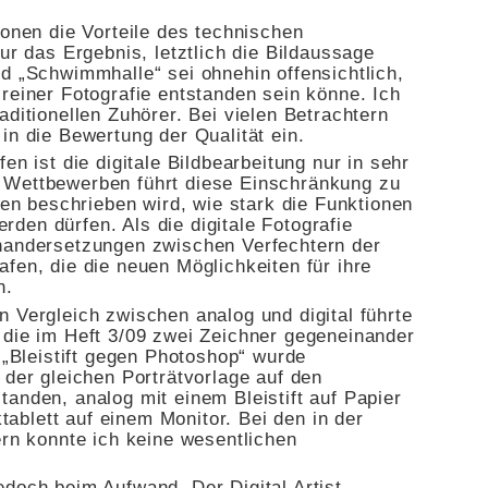
ionen die Vorteile des technischen
ur das Ergebnis, letztlich die Bildaussage
d „Schwimmhalle“ sei ohnehin offensichtlich,
reiner Fotografie entstanden sein könne. Ich
aditionellen Zuhörer. Bei vielen Betrachtern
in die Bewertung der Qualität ein.
en ist die digitale Bildbearbeitung nur in sehr
 Wettbewerben führt diese Einschränkung zu
enen beschrieben wird, wie stark die Funktionen
den dürfen. Als die digitale Fotografie
nandersetzungen zwischen Verfechtern der
fen, die die neuen Möglichkeiten für ihre
n.
 Vergleich zwischen analog und digital führte
 die im Heft 3/09 zwei Zeichner gegeneinander
l „Bleistift gegen Photoshop“ wurde
 der gleichen Porträtvorlage auf den
anden, analog mit einem Bleistift auf Papier
iktablett auf einem Monitor. Bei den in der
ern konnte ich keine wesentlichen
edoch beim Aufwand. Der Digital Artist