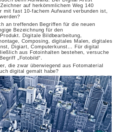
r Zeichner auf herkömmlichem Weg 140
er mit fast 10-fachem Aufwand verbunden ist,
 werden?
h an treffenden Begriffen für die neuen
ängige Bezeichnung für den
rodukt. Digitale Bildbearbeitung,
montage, Composing, digitales Malen, digitales
unst, Digiart, Computerkunst… Für digital
hließlich aus Fotoinhalten bestehen, versuche
egriff „Fotobild“.
er, die zwar überwiegend aus Fotomaterial
uch digital gemalt habe?